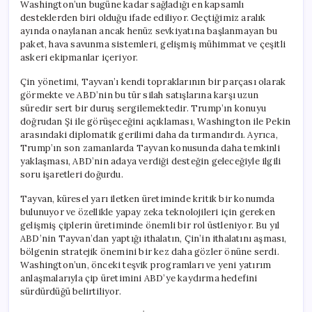
Washington’un bugüne kadar sağladığı en kapsamlı
desteklerden biri olduğu ifade ediliyor. Geçtiğimiz aralık
ayında onaylanan ancak henüz sevkiyatına başlanmayan bu
paket, hava savunma sistemleri, gelişmiş mühimmat ve çeşitli
askeri ekipmanlar içeriyor.
Çin yönetimi, Tayvan’ı kendi topraklarının bir parçası olarak
görmekte ve ABD’nin bu tür silah satışlarına karşı uzun
süredir sert bir duruş sergilemektedir. Trump’ın konuyu
doğrudan Şi ile görüşeceğini açıklaması, Washington ile Pekin
arasındaki diplomatik gerilimi daha da tırmandırdı. Ayrıca,
Trump’ın son zamanlarda Tayvan konusunda daha temkinli
yaklaşması, ABD’nin adaya verdiği desteğin geleceğiyle ilgili
soru işaretleri doğurdu.
Tayvan, küresel yarı iletken üretiminde kritik bir konumda
bulunuyor ve özellikle yapay zeka teknolojileri için gereken
gelişmiş çiplerin üretiminde önemli bir rol üstleniyor. Bu yıl
ABD’nin Tayvan’dan yaptığı ithalatın, Çin’in ithalatını aşması,
bölgenin stratejik önemini bir kez daha gözler önüne serdi.
Washington’un, önceki teşvik programları ve yeni yatırım
anlaşmalarıyla çip üretimini ABD’ye kaydırma hedefini
sürdürdüğü belirtiliyor.