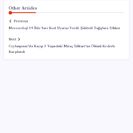
Other Articles
Previous
Meteoroloji 39 İlde Sarı Kod Uyarısı Verdi: Şiddetli Yağışlara Dikkat
Next
Ceylanpınar’da Kayıp 5 Yaşındaki Miraç İdikurt’un Ölümü Kederle
Karşılandı
SON YAZILAR
Son dakika… Devlet Bahçeli ‘çerçeve yasa’yı imzaladı