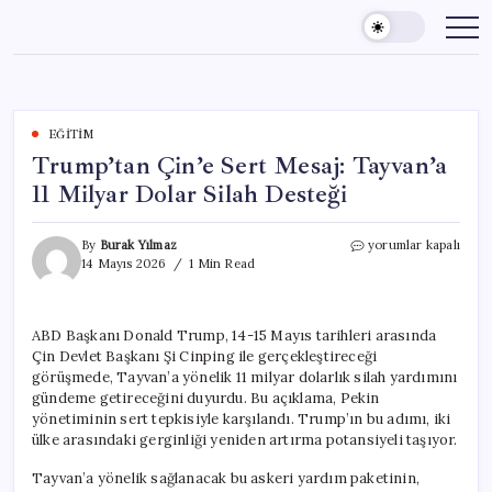
Skip
to
content
EĞITIM
Trump’tan Çin’e Sert Mesaj: Tayvan’a
11 Milyar Dolar Silah Desteği
Trump’tan
By
Burak Yılmaz
yorumlar kapalı
Çin’e
14 Mayıs 2026
1 Min Read
Sert
Mesaj:
Tayvan’a
ABD Başkanı Donald Trump, 14-15 Mayıs tarihleri arasında
11
Çin Devlet Başkanı Şi Cinping ile gerçekleştireceği
Milyar
Dolar
görüşmede, Tayvan’a yönelik 11 milyar dolarlık silah yardımını
Silah
gündeme getireceğini duyurdu. Bu açıklama, Pekin
Desteği
yönetiminin sert tepkisiyle karşılandı. Trump’ın bu adımı, iki
için
ülke arasındaki gerginliği yeniden artırma potansiyeli taşıyor.
Tayvan’a yönelik sağlanacak bu askeri yardım paketinin,