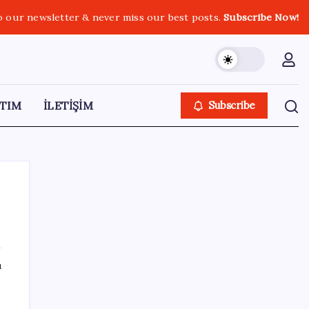
o our newsletter & never miss our best posts.
Subscribe Now!
TIM
İLETİŞİM
Subscribe
SON YAZILAR
ı
Google Pixel Watch 5 Sızdırıldı: İşte
Detaylar