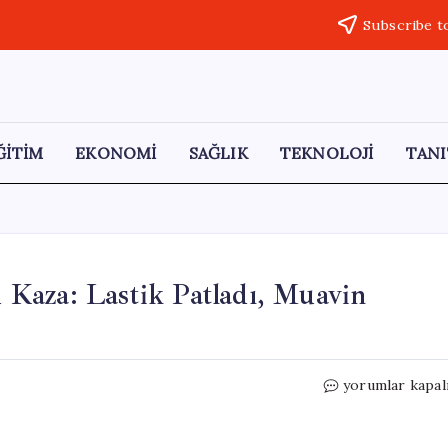
Subscribe t
ĞİTİM
EKONOMİ
SAĞLIK
TEKNOLOJİ
TANI
Kaza: Lastik Patladı, Muavin
Yolcu
yorumlar kapal
Otobüsündeki
Korkutucu
Kaza: