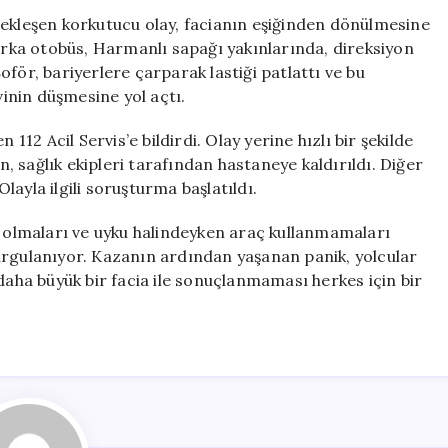
Lastik
çekleşen korkutucu olay, facianın eşiğinden dönülmesine
Patladı,
ka otobüs, Harmanlı sapağı yakınlarında, direksiyon
Muavin
för, bariyerlere çarparak lastiği patlattı ve bu
Yaralandı
inin düşmesine yol açtı.
için
2 Acil Servis’e bildirdi. Olay yerine hızlı bir şekilde
in, sağlık ekipleri tarafından hastaneye kaldırıldı. Diğer
Olayla ilgili soruşturma başlatıldı.
i olmaları ve uyku halindeyken araç kullanmamaları
urgulanıyor. Kazanın ardından yaşanan panik, yolcular
daha büyük bir facia ile sonuçlanmaması herkes için bir