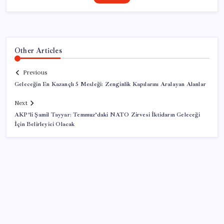
Other Articles
Previous
Geleceğin En Kazançlı 5 Mesleği: Zenginlik Kapılarını Aralayan Alanlar
Next
AKP’li Şamil Tayyar: Temmuz’daki NATO Zirvesi İktidarın Geleceği
İçin Belirleyici Olacak